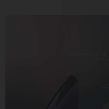
TAC-Polarisationsfilter können
Licht in p