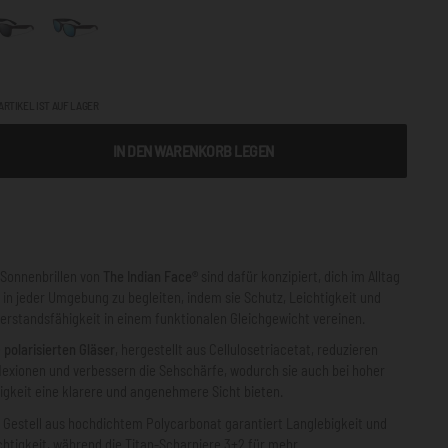
ARTIKEL IST AUF LAGER
IN DEN WARENKORB LEGEN
 Sonnenbrillen von
The Indian Face®
sind dafür konzipiert, dich im Alltag
 in jeder Umgebung zu begleiten, indem sie Schutz, Leichtigkeit und
erstandsfähigkeit in einem funktionalen Gleichgewicht vereinen.
e
polarisierten Gläser
, hergestellt aus Cellulosetriacetat, reduzieren
lexionen und verbessern die Sehschärfe, wodurch sie auch bei hoher
ligkeit eine klarere und angenehmere Sicht bieten.
 Gestell aus hochdichtem Polycarbonat garantiert Langlebigkeit und
chtigkeit, während die Titan-Scharniere 3+2 für mehr