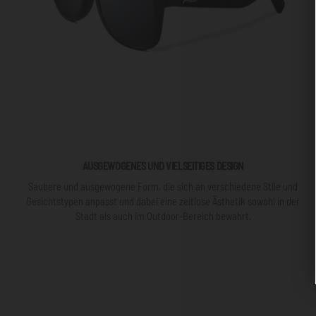
AUSGEWOGENES UND VIELSEITIGES DESIGN
Saubere und ausgewogene Form, die sich an verschiedene Stile und
Gesichtstypen anpasst und dabei eine zeitlose Ästhetik sowohl in der
Stadt als auch im Outdoor-Bereich bewahrt.