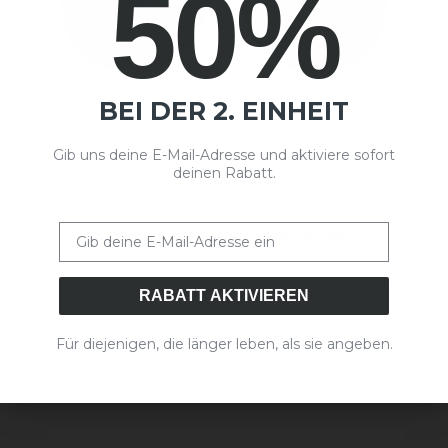
50%
BEI DER 2. EINHEIT
Gib uns deine E-Mail-Adresse und aktiviere sofort
deinen Rabatt.
Email
HOCHLEISTUNGS-POLARISIERTE BRILLENGLÄSER
Gläser, die entwickelt wurden, um Reflexionen zu reduzieren und die
visuelle Klarheit zu verbessern, und so eine schärfere und angenehmere
RABATT AKTIVIEREN
Wahrnehmung bei hohen Lichtverhältnissen bieten.
Für diejenigen, die länger leben, als sie angeben.