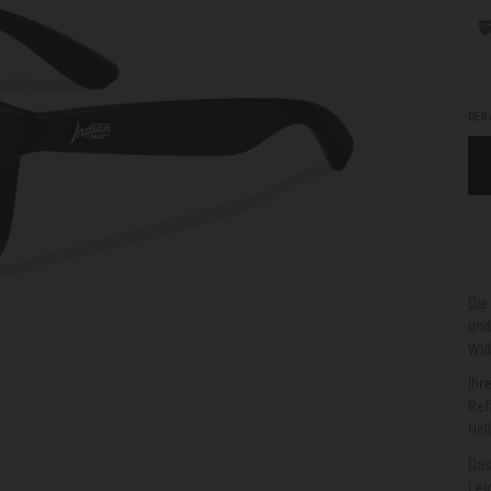
DER 
Die
und
Wid
Ihr
Ref
Hel
Das
Lei