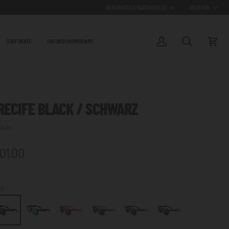
WÄHRUNG
SPRACHE
VEREINIGTE STAATEN (US $)
DEUTSCH
SURFSKATE
SKI UND SNOWBOARD
Mein
Suchen
Wagen
Konto
RECIFE BLACK / SCHWARZ
24-01
01.00
or