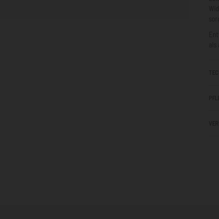
Wid
sor
Ent
als
TEC
PFL
VER