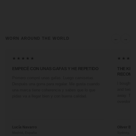
←
→
WORN AROUND THE WORLD
★★★★★
★★★★
EMPECÉ CON UNAS GAFAS Y HE REPETIDO
THE KIN
RECOMM
Primero compré unas gafas. Luego camisetas.
I bought a 
Después una gorra para regalar. Me gusta cuando
and two fr
una marca tiene coherencia y sabes que lo que
away. They
pidas va a llegar bien y con buena calidad.
overdone. 
Lucía Navarro
Oliver Ben
Madrid, España
Sydney, Aus