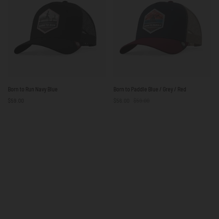
/
Yellow
Born
Born
Born to Run Navy Blue
Born to Paddle Blue / Grey / Red
to
to
$59.00
$56.00
$59.00
Run
Paddle
Navy
Blue
Blue
/
Grey
/
Red