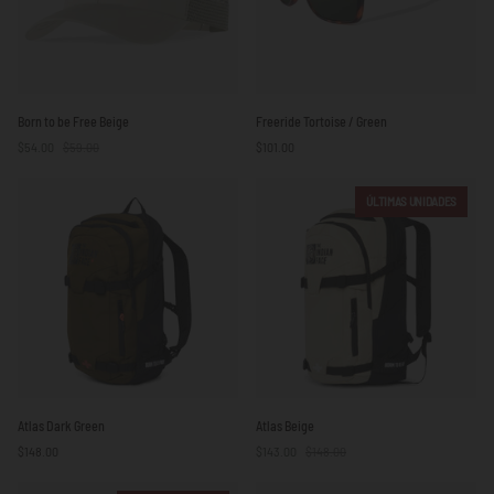
Born
Freeride
Born to be Free Beige
Freeride Tortoise / Green
to
Tortoise
$54.00
$59.00
$101.00
be
/
Free
Green
Beige
ÚLTIMAS UNIDADES
Atlas
Atlas
Atlas Dark Green
Atlas Beige
Dark
Beige
$148.00
$143.00
$148.00
Green