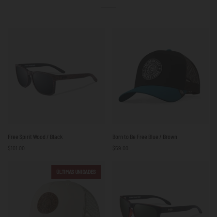
Free
Born
Free Spirit Wood / Black
Born to Be Free Blue / Brown
Spirit
to
$101.00
$59.00
Wood
Be
/
Free
Black
Blue
ÚLTIMAS UNIDADES
/
Brown