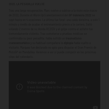
2022, LA PESADILLA VUELVE
Tras una larga recuperación, Marc vuelve a subirse a la moto este marzo
de 2022. Durante el
Warm Up
(calentamiento) del
GP Indonesia 2022
se
cayó hasta en 4 ocasiones. La última fue fatal: una caída durísima, a solo 1
minuto y medio de acabar el entrenamiento previo a la carrera. Salió
volando 2 metros de su Honda RC213V y el golpe contra el asfalto fue
tremendamente violento. Tras someterse a pruebas médicas se
confirmaba su peor pesadilla: había sufrido un
traumatismo
craneoencefálico
y su habitual compañera la
diplopía
había vuelto a
visitarlo. Márquez fue declarado no apto para disputar el Gran Premio de
MotoGP en Mandalika. Veremos a ver si puede competir en las próximas
citas del calendario.