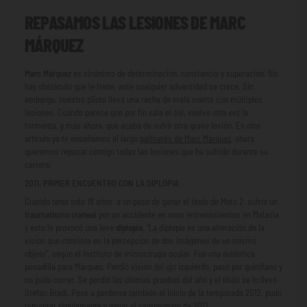
REPASAMOS LAS LESIONES DE MARC
MÁRQUEZ
Marc Márquez
es sinónimo de determinación, constancia y superación. No
hay obstáculo que le frene, ante cualquier adversidad se crece. Sin
embargo, nuestro piloto lleva una racha de mala suerte con múltiples
lesiones. Cuando parece que por fin sale el sol, vuelve otra vez la
tormenta, y más ahora, que acaba de sufrir otra grave lesión. En otro
artículo ya te enseñamos el largo
palmarés de Marc Márquez
, ahora
queremos repasar contigo todas las lesiones que ha sufrido durante su
carrera:
2011, PRIMER ENCUENTRO CON LA DIPLOPIA
Cuando tenía solo 18 años, a un paso de ganar el título de Moto 2, sufrió un
traumatismo craneal
por un accidente en unos entrenamientos en Malasia
y esto le provocó una leve
diplopía.
“La diplopía es una alteración de la
visión que consiste en la percepción de dos imágenes de un mismo
objeto”, según el Instituto de microcirugía ocular. Fue una auténtica
pesadilla para Márquez. Perdió visión del ojo izquierdo, pasó por quirófano y
no pudo correr. Se perdió las últimas pruebas del año y el título se lo llevó
Stefan Bradi. Pese a perderse también el inicio de la temporada 2012, pudo
remontar rápidamente y ganar el campeonato de 2012.