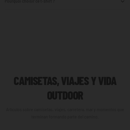
Pourquoi choisir ce t-shirt ?
CAMISETAS, VIAJES Y VIDA
OUTDOOR
Artículos sobre camisetas, viajes, carretera, mar y momentos que
terminan formando parte del camino.