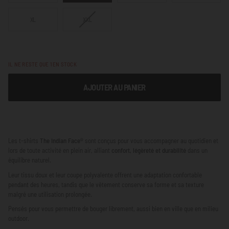
OU
NON
VARIANTE
XL
XXL
DISPONIBLE
ÉPUISÉE
OU
NON
DISPONIBLE
IL NE RESTE QUE
1
EN STOCK
AJOUTER AU PANIER
Les t-shirts
The Indian Face®
sont conçus pour vous accompagner au quotidien et
lors de toute activité en plein air, alliant
confort, légèreté et durabilité
dans un
équilibre naturel.
Leur tissu doux et leur coupe polyvalente offrent une adaptation confortable
pendant des heures, tandis que le vêtement conserve sa forme et sa texture
malgré une utilisation prolongée.
Pensés pour vous permettre de bouger librement, aussi bien en ville que en milieu
outdoor.