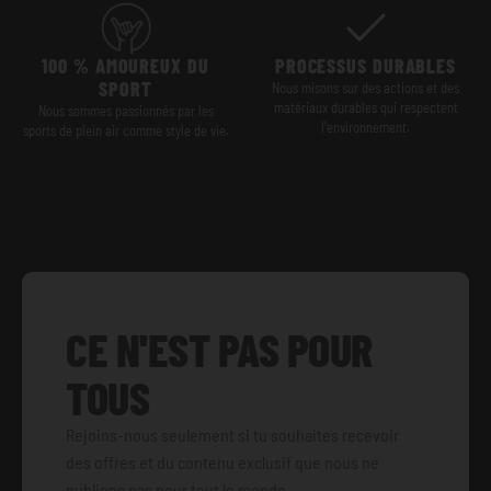
100 % AMOUREUX DU
PROCESSUS DURABLES
SPORT
Nous misons sur des actions et des
matériaux durables qui respectent
Nous sommes passionnés par les
l'environnement.
sports de plein air comme style de vie.
CE N'EST PAS POUR
TOUS
Rejoins-nous seulement si tu souhaites recevoir
des offres et du contenu exclusif que nous ne
publions pas pour tout le monde.