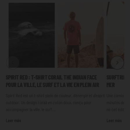
SPIRIT RED : T-SHIRT CORAIL THE INDIAN FACE
SURFTRIP :
POUR LA VILLE, LE SURF ET LA VIE EN PLEIN AIR
MER
Spirit Red est un t-shirt plein de couleur, d'énergie et d'esprit
Une camionnet
outdoor. Un design corail en coton doux, conçu pour
minutes de cal
accompagner la ville, le surf...
né cet éditoria
Leer más
Leer más