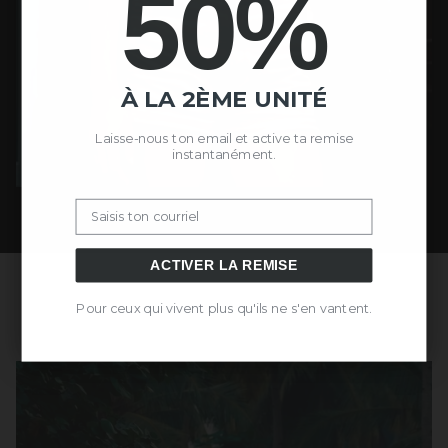
50%
À LA 2ÈME UNITÉ
Laisse-nous ton email et active ta remise
instantanément.
Email
ACTIVER LA REMISE
Pour ceux qui vivent plus qu'ils ne s'en vantent.