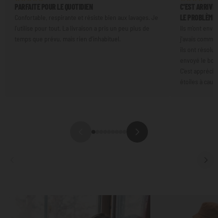
PARFAITE POUR LE QUOTIDIEN
C'EST ARRIVÉ 
LE PROBLÈME
Confortable, respirante et résiste bien aux lavages. Je
l'utilise pour tout. La livraison a pris un peu plus de
Ils m'ont envo
temps que prévu, mais rien d'inhabituel.
j'avais command
ils ont résolu 
envoyé le bon 
C'est apprécia
étoiles à cause
Mettre
Mettre
au
au
point
point