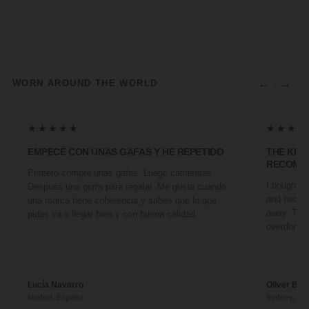
←
→
WORN AROUND THE WORLD
★★★★★
★★★★
EMPECÉ CON UNAS GAFAS Y HE REPETIDO
THE KIN
RECOMM
Primero compré unas gafas. Luego camisetas.
I bought a 
Después una gorra para regalar. Me gusta cuando
and two fr
una marca tiene coherencia y sabes que lo que
away. They
pidas va a llegar bien y con buena calidad.
overdone. 
Lucía Navarro
Oliver Ben
Madrid, España
Sydney, Aus