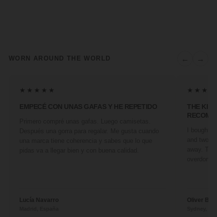
←
→
WORN AROUND THE WORLD
★★★★★
★★★★
EMPECÉ CON UNAS GAFAS Y HE REPETIDO
THE KIN
RECOMM
Primero compré unas gafas. Luego camisetas.
I bought a 
Después una gorra para regalar. Me gusta cuando
and two fr
una marca tiene coherencia y sabes que lo que
away. They
pidas va a llegar bien y con buena calidad.
overdone. 
Lucía Navarro
Oliver Ben
Madrid, España
Sydney, Aus