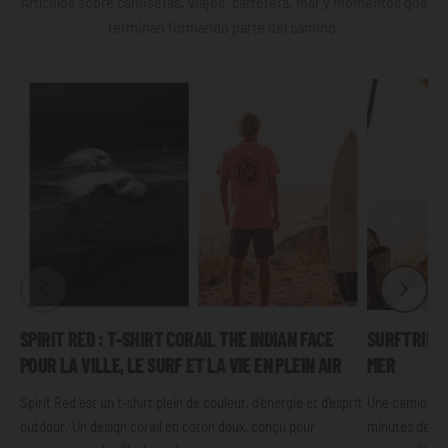
Artículos sobre camisetas, viajes, carretera, mar y momentos que
terminan formando parte del camino.
SPIRIT RED : T-SHIRT CORAIL THE INDIAN FACE
SURFTRIP :
POUR LA VILLE, LE SURF ET LA VIE EN PLEIN AIR
MER
Spirit Red est un t-shirt plein de couleur, d'énergie et d'esprit
Une camionnet
outdoor. Un design corail en coton doux, conçu pour
minutes de cal