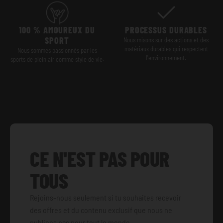
100 % AMOUREUX DU
PROCESSUS DURABLES
SPORT
Nous misons sur des actions et des
matériaux durables qui respectent
Nous sommes passionnés par les
l'environnement.
sports de plein air comme style de vie.
CE N'EST PAS POUR
TOUS
Rejoins-nous seulement si tu souhaites recevoir
des offres et du contenu exclusif que nous ne
publions pas pour tout le monde.