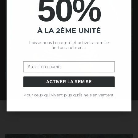
50%
À LA 2ÈME UNITÉ
Laisse-nous ton email et active ta remise
instantanément.
Email
ACTIVER LA REMISE
Pour ceux qui vivent plus qu'ils ne s'en vantent.