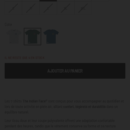
OU
OU
OU
VARIANTE
VARIANTE
VARIANTE
VARIANTE
VARIANTE
S
M
L
XL
XXL
NON
NON
NON
ÉPUISÉE
ÉPUISÉE
ÉPUISÉE
ÉPUISÉE
ÉPUISÉE
DISPONIBLE
DISPONIBLE
DISPONIBLE
OU
OU
OU
OU
OU
NON
NON
NON
NON
NON
Color
DISPONIBLE
DISPONIBLE
DISPONIBLE
DISPONIBLE
DISPONIBLE
IL NE RESTE QUE
4
EN STOCK
AJOUTER AU PANIER
Les t-shirts
The Indian Face®
sont conçus pour vous accompagner au quotidien et
lors de toute activité en plein air, alliant
confort, légèreté et durabilité
dans un
équilibre naturel.
Leur tissu doux et leur coupe polyvalente offrent une adaptation confortable
pendant des heures, tandis que le vêtement conserve sa forme et sa texture