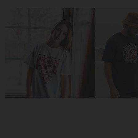
Mettre
Mettre
au
au
point
point