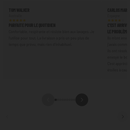
TOM WALKER
CARLOS MART
Australie
Espagne
PARFAITE POUR LE QUOTIDIEN
C'EST ARRIVÉ 
LE PROBLÈME
Confortable, respirante et résiste bien aux lavages. Je
l'utilise pour tout. La livraison a pris un peu plus de
Ils m'ont envo
temps que prévu, mais rien d'inhabituel.
j'avais command
ils ont résolu 
envoyé le bon 
C'est apprécia
étoiles à cause