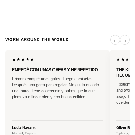
←
→
WORN AROUND THE WORLD
★★★★★
★★★★
EMPECÉ CON UNAS GAFAS Y HE REPETIDO
THE KIN
RECOMM
Primero compré unas gafas. Luego camisetas.
I bought a 
Después una gorra para regalar. Me gusta cuando
and two fr
una marca tiene coherencia y sabes que lo que
away. They
pidas va a llegar bien y con buena calidad.
overdone. 
Lucía Navarro
Oliver Ben
Madrid, España
Sydney, Aus