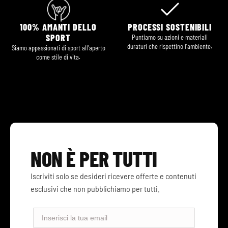
100% AMANTI DELLO
PROCESSI SOSTENIBILI
SPORT
Puntiamo su azioni e materiali
duraturi che rispettino l'ambiente.
Siamo appassionati di sport all'aperto
come stile di vita.
- ESCLUSIVO PER ISCRITTI -
50%
NON È PER TUTTI
Iscriviti solo se desideri ricevere offerte e contenuti
IN LA 2ª UNITÀ
esclusivi che non pubblichiamo per tutti.
Lasciaci la tua email e attiva subito il tuo sconto.
Email